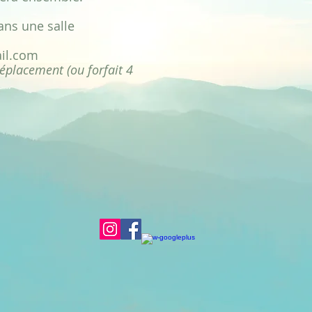
ans une salle
il.com
déplacement (ou forfait 4