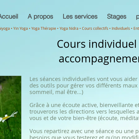
Accueil
A propos
Les services
Stages
p
niyoga • Yin Yoga • Yoga Thérapie • Yoga Nidra • Cours collectifs • Individuels • En
Cours individuel
accompagneme
Les séances individuelles vont vous aider à
des outils pour gérer vos différents maux 
sommeil, mal être...)
Grâce à une écoute active, bienveillante 
trouverons les directions vers lesquelles 
vous et de votre bien-être (écoute, méditat
Vous repartirez avec une séance ou une p
besoins
que vous testerez et qu'on modif