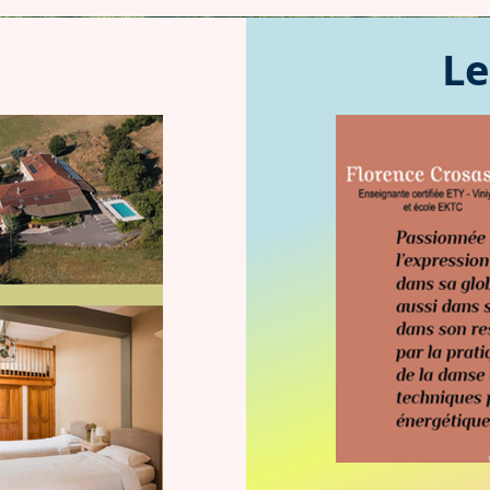
Le
texte » ou
ur rédiger
ations
iteurs.