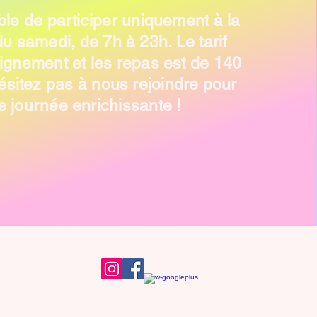
ible de participer uniquement à la
u samedi, de 7h à 23h. Le tarif
eignement et les repas est de 140
ésitez pas à nous rejoindre pour
e journée enrichissante !