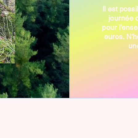
ll est poss
journée d
pour l'ens
euros. N'h
un