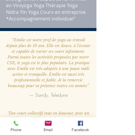
en Viniyoga Yoga Thérapie Yoga
Nidra Yin Yoga Cours en entreprise
*Accompagnement individuel"
“Emilie est notre prof de yoga au travail
depuis plus de 10 ans. Elle est douce, à l'écoute
et capable de varier ses cours infiniment.
Parmi toutes les activités proposées par notre
CSE, le yoga est le plus populaire. La pratique
avec Emilie est très adaptée à une pause midi
active et tranquille. Emilie est aussi très
professionnelle et fiable. Je la remercie
beaucoup pour sa présence toutes ces années”
— Sandy, Teledyne
“Des cours collectifs tout en douceur, avec un
fil directeur différent à chaque séance, une
attention à chacun pour corriger les postures
Phone
Email
Facebook
lorsque cela est nécessaire. Bref, un vrai cours