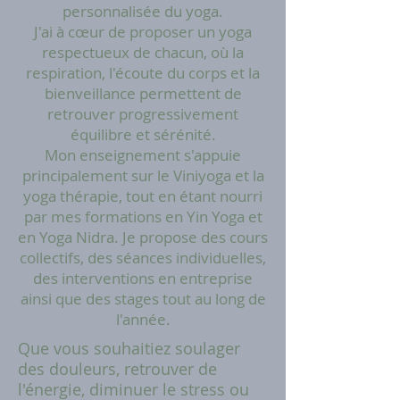
personnalisée du yoga.
J'ai à cœur de proposer un yoga
respectueux de chacun, où la
respiration, l'écoute du corps et la
bienveillance permettent de
retrouver progressivement
équilibre et sérénité.
Mon enseignement s'appuie
principalement sur le Viniyoga et la
yoga thérapie, tout en étant nourri
par mes formations en Yin Yoga et
en Yoga Nidra. Je propose des cours
collectifs, des séances individuelles,
des interventions en entreprise
ainsi que des stages tout au long de
l'année.​
Que vous souhaitiez soulager
des douleurs, retrouver de
l'énergie, diminuer le stress ou