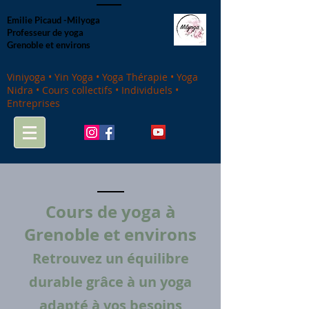
Emilie Picaud -Milyoga
Professeur de yoga
Grenoble et environs
Viniyoga • Yin Yoga • Yoga Thérapie • Yoga
Nidra • Cours collectifs • Individuels •
Entreprises
Cours de yoga à
Grenoble et environs
Retrouvez un équilibre
durable grâce à un yoga
adapté à vos besoins